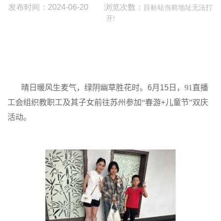
发布时间：2024-06-20 浏览次数：
目标站当前地址无法打
开!
晴日暖风生麦气，绿阴幽草胜花时。
6
月
15
日，91直播
工会组织教职工及其子女前往苏州参加“春游
+
儿童节”双庆
活动。