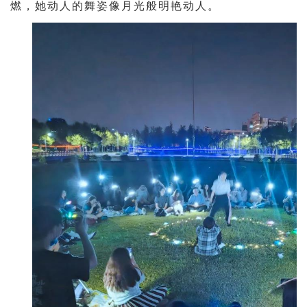
燃，她动人的舞姿像月光般明艳动人。