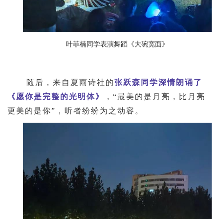
叶菲楠同学表演舞蹈《大碗宽面》
随后，来自夏雨诗社的
张跃森同学深情朗诵了
《愿你是完整的光明体》
，
“
最美的是月亮，比月亮
更美的是你
”
，听者纷纷为之动容。