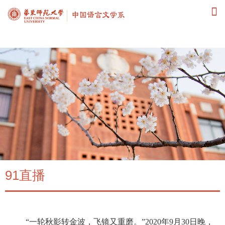
91直播
91直播
“
一轮秋影转金波，飞镜又重磨。
”2020
年
9
月
30
日晚，