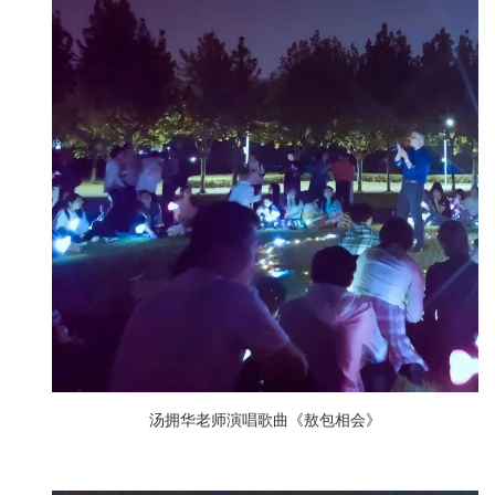
汤拥华老师演唱歌曲《敖包相会》