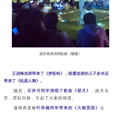
梁庆老师演唱歌曲《暖暖》
王进峰老师带来了《梦驼铃》，陈霞老师的儿子多米还
带来了《机器人舞》。
随后，
石评月同学演唱了歌曲《望月》
，
皓月当
空，霓虹闪烁，引起了大家的情思。
激情再度被
叶菲楠同学带来的《大碗宽面》
点